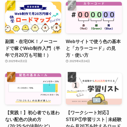
副業・在宅OK！ノーコー
Webサイトで使う色の基本
ドで稼ぐWeb制作入門（半
と「カラーコード」の見
年で月20万も可能！）
方・使い方
2025年4月2日
2025年4月24日
【実践！】初心者でも迷わ
【ワークシート対応】
ない配色の決め方
STEP①学習リスト│未経験
（70:25:5の法則など）
から月20万を叶えるロード